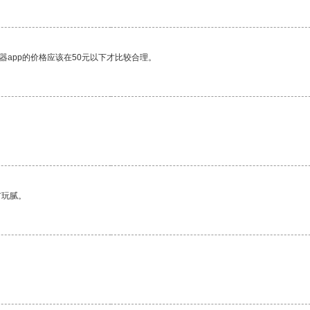
器app的价格应该在50元以下才比较合理。
有玩腻。