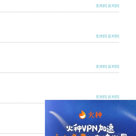
支持
[0]
反对
[0]
支持
[0]
反对
[0]
支持
[0]
反对
[0]
支持
[0]
反对
[0]
支持
[0]
反对
[0]