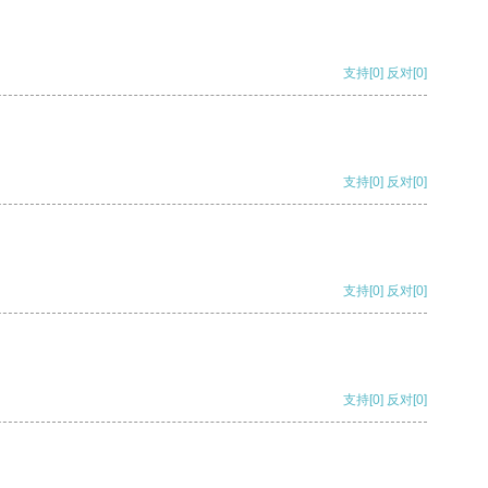
支持
[0]
反对
[0]
支持
[0]
反对
[0]
支持
[0]
反对
[0]
支持
[0]
反对
[0]