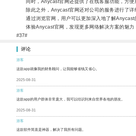
同时，Anycast官网还提供了在线客服功能，方
除此之外，Anycast官网还对公司的服务进行了
通过浏览官网，用户可以更加深入地了解Anycas
体验Anycast官网，发现更多网络解决方案的魅力
#37#
评论
游客
这款app就像我的财务顾问，让我能够省钱又省心。
2025-08-31
游客
这款app的用户群体非常庞大，我可以结识到来自世界各地的朋友。
2025-08-31
游客
这款软件简直是神器，解决了我所有问题。