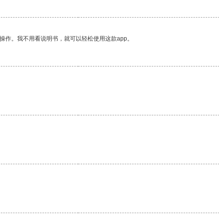
操作。我不用看说明书，就可以轻松使用这款app。