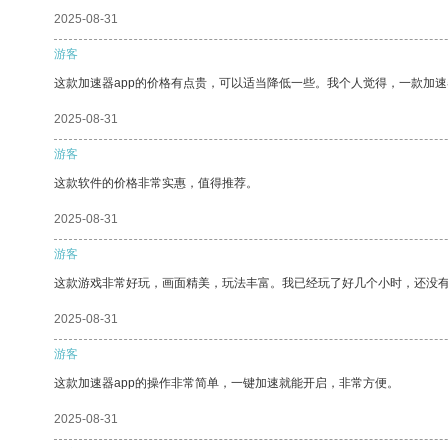
2025-08-31
游客
这款加速器app的价格有点贵，可以适当降低一些。我个人觉得，一款加速
2025-08-31
游客
这款软件的价格非常实惠，值得推荐。
2025-08-31
游客
这款游戏非常好玩，画面精美，玩法丰富。我已经玩了好几个小时，还没
2025-08-31
游客
这款加速器app的操作非常简单，一键加速就能开启，非常方便。
2025-08-31