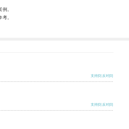
案例。
参考。
支持
[0]
反对
[0]
支持
[0]
反对
[0]