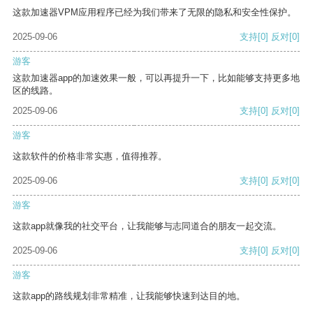
这款加速器VPM应用程序已经为我们带来了无限的隐私和安全性保护。
2025-09-06
支持
[0]
反对
[0]
游客
这款加速器app的加速效果一般，可以再提升一下，比如能够支持更多地
区的线路。
2025-09-06
支持
[0]
反对
[0]
游客
这款软件的价格非常实惠，值得推荐。
2025-09-06
支持
[0]
反对
[0]
游客
这款app就像我的社交平台，让我能够与志同道合的朋友一起交流。
2025-09-06
支持
[0]
反对
[0]
游客
这款app的路线规划非常精准，让我能够快速到达目的地。