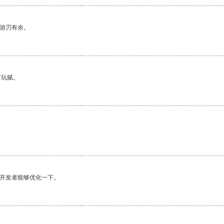
中游刃有余。
有玩腻。
。
望开发者能够优化一下。