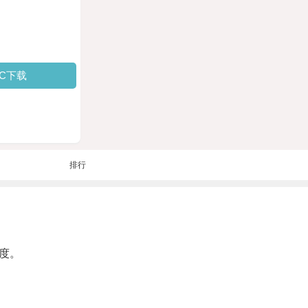
PC下载
排行
度。