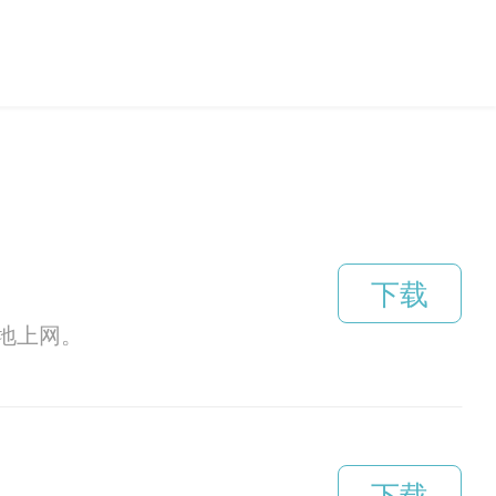
下载
地上网。